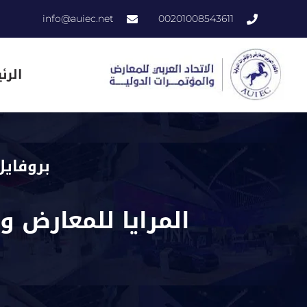
info@auiec.net
00201008543611
الرئ
بروفايل