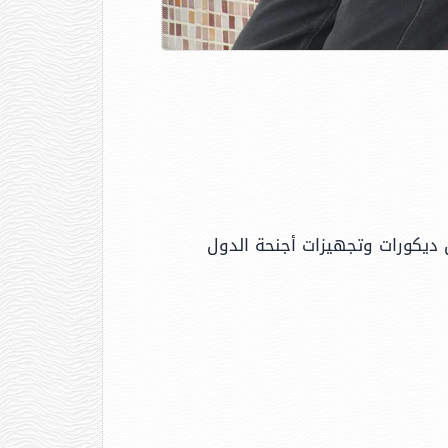
م 2008، حيث قامت بتنفيذ العديد من ديكورات وتجهيزات أجنحة الدول