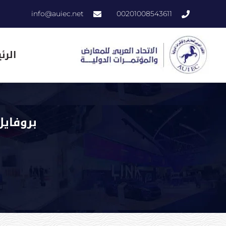
info@auiec.net
00201008543611
الرئ
بروفايل